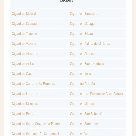
Gigant en Madrid
Gigant en Barcelona
Gigant en Granada
Gigant en Málaga
Gigant en Tenerife
Gigant en Bilbao
Gigant en Valencia
Gigant en Palma de Mallorca
Gigant en Alacante
Gigant en Almería
Gigant en Aviles
Gigant en Fuerteventura
Gigant en Garza
Gigant en Ibiza
Gigant en Xerez de La Frontera
Gigant na Coruña
Gigant en Lanzarote
Gigant en Las Palmas de Gran Canaria
Gigant en Menorca
Gigant en Murcia
Gigant en Reus
Gigant en San Sebastián
Gigant en Santa Cruz de La Palma
Gigant en Santander
Gigant en Santiago De Compostela
Gigant en Vigo